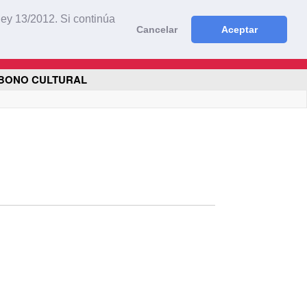
STRATE
INICIAR SESIÓN
AYUDA
CARRITO (0)
ley 13/2012. Si continúa
Cancelar
Aceptar
TIENDA
BONO CULTURAL