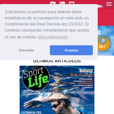
To
0
nav
Solicitamos su permiso para obtener datos
estadísticos de su navegación en esta web, en
cumplimiento del Real Decreto-ley 13/2012. Si
continúa navegando consideramos que acepta
el uso de cookies
Más información
Cancelar
Aceptar
ÚLTIMOS ARTÍCULOS